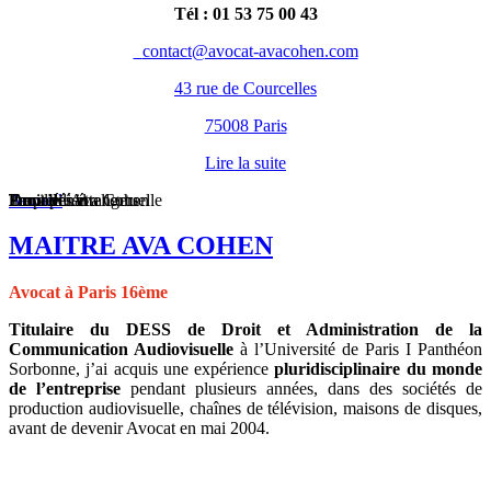
Tél : 01 53 75 00 43
contact@avocat-avacohen.com
43 rue de Courcelles
75008 Paris
Lire la suite
Propriété intellectuelle
Droit pénal
Droit des étrangers
Immobilier
Famille
Travail
Accueil
Ava Cohen
MAITRE AVA COHEN
Avocat à Paris 16ème
Titulaire du DESS de Droit et Administration de la
Communication Audiovisuelle
à l’Université de Paris I Panthéon
Sorbonne, j’ai acquis une expérience
pluridisciplinaire du monde
de l’entreprise
pendant plusieurs années, dans des sociétés de
production audiovisuelle, chaînes de télévision, maisons de disques,
avant de devenir Avocat en mai 2004.